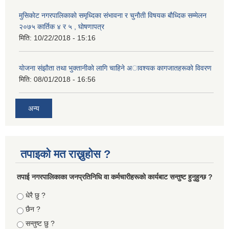
मुसिकाेट नगरपालिकाकाे समृध्दिका संभावना र चुनाैती विषयक बाैध्दिक सम्मेलन
२०७५ कार्तिक ४ र ५ , घाेषणापत्र
मिति:
10/22/2018 - 15:16
याेजना संझाैता तथा भुक्तानीकाे लागि चाहिने अावश्यक कागजातहरूकाे विवरण
मिति:
08/01/2018 - 16:56
अन्य
तपाइको मत राख्नुहोस ?
तपा‌ई नगरपालिकाका जनप्रतिनिधि वा कर्मचारीहरूकाे कार्यबाट सन्तुष्ट हुनुहुन्छ ?
Choices
धेरै छु ?
छैन ?
सन्तुष्ट छु ?