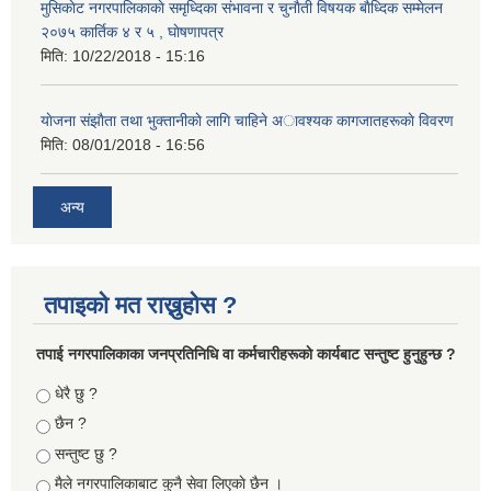
मुसिकाेट नगरपालिकाकाे समृध्दिका संभावना र चुनाैती विषयक बाैध्दिक सम्मेलन
२०७५ कार्तिक ४ र ५ , घाेषणापत्र
मिति:
10/22/2018 - 15:16
याेजना संझाैता तथा भुक्तानीकाे लागि चाहिने अावश्यक कागजातहरूकाे विवरण
मिति:
08/01/2018 - 16:56
अन्य
तपाइको मत राख्नुहोस ?
तपा‌ई नगरपालिकाका जनप्रतिनिधि वा कर्मचारीहरूकाे कार्यबाट सन्तुष्ट हुनुहुन्छ ?
Choices
धेरै छु ?
छैन ?
सन्तुष्ट छु ?
मैले नगरपालिकाबाट कुनै सेवा लिएकाे छैन ।