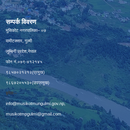
सम्पर्क विवरण
मुसिकोट नगरपालिका– ०७
वामीटक्सार, गुल्मी
लुम्बिनी प्रदेश,नेपाल
फोन नं.०७९-४१२१४५
९८५७०२१२१२(प्रमुख)
९८६७२०५५३०(उपप्रमुख)
इमेलः–
info@musikotmungulmi.gov.np
,
musikotmpgulmi@gmail.com