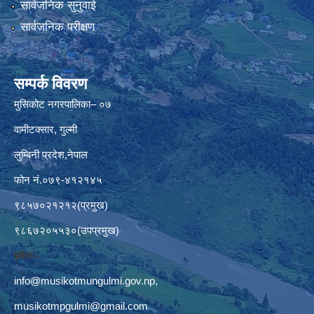
सार्वजनिक सुनुवाई
सार्वजनिक परीक्षण
सम्पर्क विवरण
मुसिकोट नगरपालिका– ०७
वामीटक्सार, गुल्मी
लुम्बिनी प्रदेश,नेपाल
फोन नं.०७९-४१२१४५
९८५७०२१२१२(प्रमुख)
९८६७२०५५३०(उपप्रमुख)
इमेलः–
info@musikotmungulmi.gov.np
,
musikotmpgulmi@gmail.com