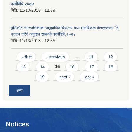
कार्यविधि,२०७४
मिति:
11/13/2018 - 12:59
मुसिकाेट नगरपालिकाका सामुदायिक विधालय तथा बालविकास केन्द्रहरूलार्इ
प्रदान गरिने अनुदान सम्बन्धी कार्यविधि,२०७४
मिति:
11/13/2018 - 12:55
Pages
« first
‹ previous
…
11
12
13
14
15
16
17
18
19
next ›
last »
अन्य
Notices