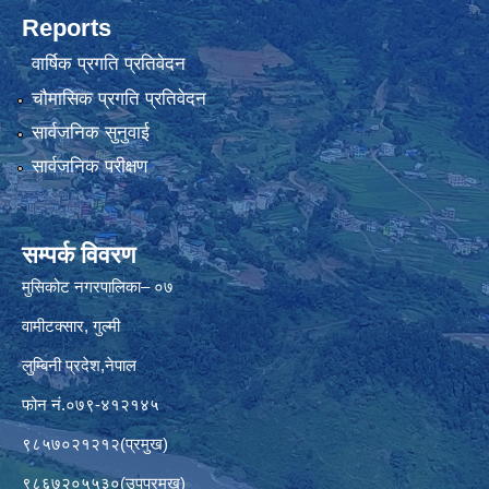
Reports
वार्षिक प्रगति प्रतिवेदन
चौमासिक प्रगति प्रतिवेदन
सार्वजनिक सुनुवाई
सार्वजनिक परीक्षण
सम्पर्क विवरण
मुसिकोट नगरपालिका– ०७
वामीटक्सार, गुल्मी
लुम्बिनी प्रदेश,नेपाल
फोन नं.०७९-४१२१४५
९८५७०२१२१२(प्रमुख)
९८६७२०५५३०(उपप्रमुख)