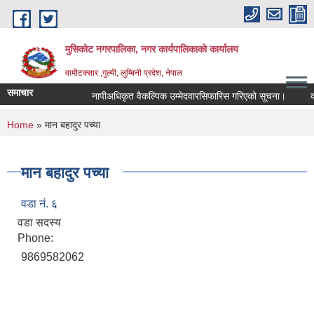
Skip to main content
मुसिकोट नगरपालिका, नगर कार्यपालिकाकाे कार्यालय
वामीटक्सार ,गुल्मी, लुम्बिनी प्रदेश, नेपाल
समाचार
नापीअधिकृत वैकल्पिक उम्मेदवारसिफारिस गरिएको सूचना।
कवाड
You are here
Home
» मान बहादुर पच्या
मान बहादुर पच्या
वडा नं. ६
वडा सदस्य
Phone:
9869582062