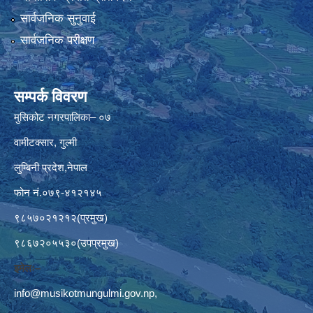
सार्वजनिक सुनुवाई
सार्वजनिक परीक्षण
सम्पर्क विवरण
मुसिकोट नगरपालिका– ०७
वामीटक्सार, गुल्मी
लुम्बिनी प्रदेश,नेपाल
फोन नं.०७९-४१२१४५
९८५७०२१२१२(प्रमुख)
९८६७२०५५३०(उपप्रमुख)
इमेलः–
info@musikotmungulmi.gov.np
,