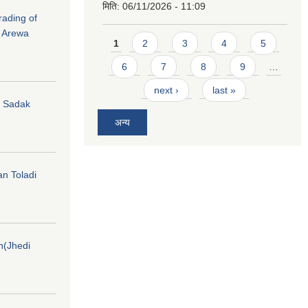
मिति:
06/11/2026 - 11:09
rading of
i Arewa
Pages
1
2
3
4
5
6
7
8
9
…
next ›
last »
hi Sadak
अन्य
an Toladi
on(Jhedi