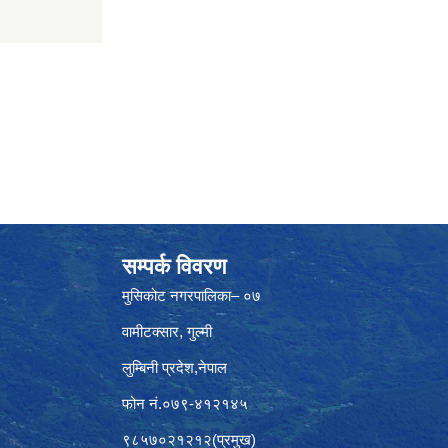
सम्पर्क विवरण
मुसिकोट नगरपालिका– ०७
वामीटक्सार, गुल्मी
लुम्बिनी प्रदेश,नेपाल
फोन नं.०७९-४१२१४५
९८५७०२१२१२(प्रमुख)