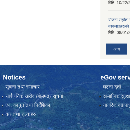
मिति:
10/22/
याेजना संझाैता
कागजातहरूकाे
मिति:
08/01/
अन्य
Notices
eGov serv
सूचना तथा समाचार
घटना दर्ता
सार्वजनिक खरीद /बोलपत्र सूचना
सामाजिक सुरक्ष
एन, कानुन तथा निर्देशिका
नागरिक वडापत्
कर तथा शुल्कहरु