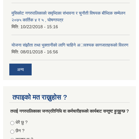
मुसिकाेट नगरपालिकाकाे समृध्दिका संभावना र चुनाैती विषयक बाैध्दिक सम्मेलन
२०७५ कार्तिक ४ र ५ , घाेषणापत्र
मिति:
10/22/2018 - 15:16
याेजना संझाैता तथा भुक्तानीकाे लागि चाहिने अावश्यक कागजातहरूकाे विवरण
मिति:
08/01/2018 - 16:56
अन्य
तपाइको मत राख्नुहोस ?
तपा‌ई नगरपालिकाका जनप्रतिनिधि वा कर्मचारीहरूकाे कार्यबाट सन्तुष्ट हुनुहुन्छ ?
Choices
धेरै छु ?
छैन ?