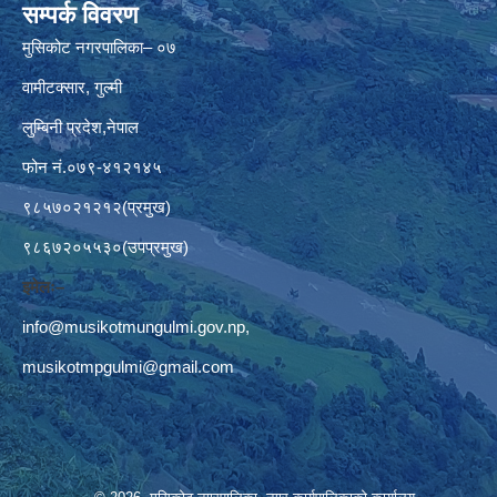
सम्पर्क विवरण
मुसिकोट नगरपालिका– ०७
वामीटक्सार, गुल्मी
लुम्बिनी प्रदेश,नेपाल
फोन नं.०७९-४१२१४५
९८५७०२१२१२(प्रमुख)
९८६७२०५५३०(उपप्रमुख)
इमेलः–
info@musikotmungulmi.gov.np
,
musikotmpgulmi@gmail.com