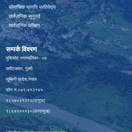
चौमासिक प्रगति प्रतिवेदन
सार्वजनिक सुनुवाई
सार्वजनिक परीक्षण
सम्पर्क विवरण
मुसिकोट नगरपालिका– ०७
वामीटक्सार, गुल्मी
लुम्बिनी प्रदेश,नेपाल
फोन नं.०७९-४१२१४५
९८५७०२१२१२(प्रमुख)
९८६७२०५५३०(उपप्रमुख)
इमेलः–