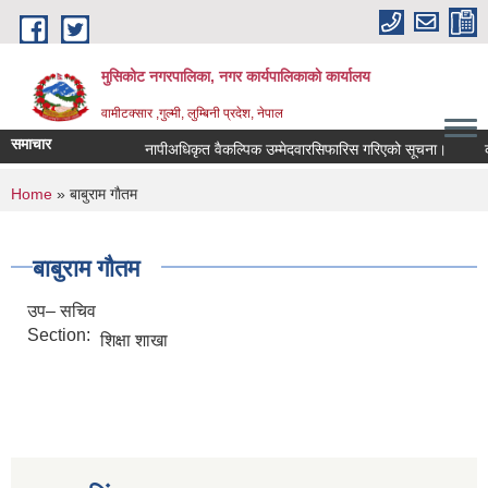
Skip to main content
मुसिकोट नगरपालिका, नगर कार्यपालिकाकाे कार्यालय
वामीटक्सार ,गुल्मी, लुम्बिनी प्रदेश, नेपाल
समाचार
नापीअधिकृत वैकल्पिक उम्मेदवारसिफारिस गरिएको सूचना।
कवाडी
You are here
Home
» बाबुराम गाैतम
बाबुराम गाैतम
उप– सचिव
Section:
शिक्षा शाखा