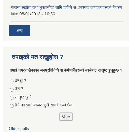
याेजना संझाैता तथा भुक्तानीकाे लागि चाहिने अावश्यक कागजातहरूकाे विवरण
मिति:
08/01/2018 - 16:56
अन्य
तपाइको मत राख्नुहोस ?
तपा‌ई नगरपालिकाका जनप्रतिनिधि वा कर्मचारीहरूकाे कार्यबाट सन्तुष्ट हुनुहुन्छ ?
Choices
धेरै छु ?
छैन ?
सन्तुष्ट छु ?
मैले नगरपालिकाबाट कुनै सेवा लिएकाे छैन ।
Older polls