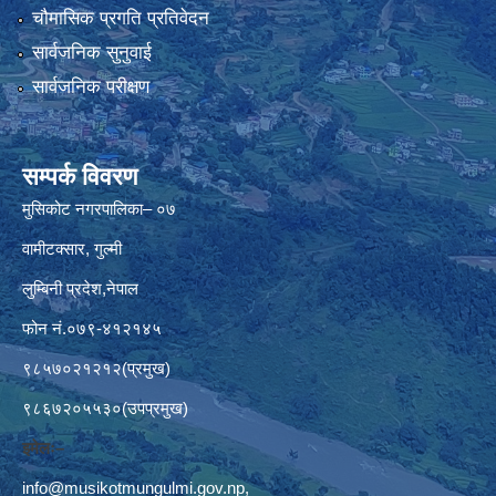
चौमासिक प्रगति प्रतिवेदन
सार्वजनिक सुनुवाई
सार्वजनिक परीक्षण
सम्पर्क विवरण
मुसिकोट नगरपालिका– ०७
वामीटक्सार, गुल्मी
लुम्बिनी प्रदेश,नेपाल
फोन नं.०७९-४१२१४५
९८५७०२१२१२(प्रमुख)
९८६७२०५५३०(उपप्रमुख)
इमेलः–
info@musikotmungulmi.gov.np
,