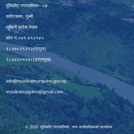
मुसिकोट नगरपालिका– ०७
वामीटक्सार, गुल्मी
लुम्बिनी प्रदेश,नेपाल
फोन नं.०७९-४१२१४५
९८५७०२१२१२(प्रमुख)
९८६७२०५५३०(उपप्रमुख)
इमेलः–
info@musikotmungulmi.gov.np
,
musikotmpgulmi@gmail.com
© 2026 मुसिकोट नगरपालिका, नगर कार्यपालिकाकाे कार्यालय