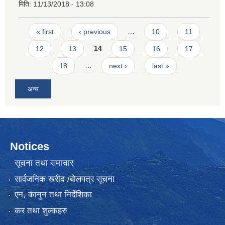
मिति:
11/13/2018 - 13:08
Pages
« first
‹ previous
…
10
11
12
13
14
15
16
17
18
…
next ›
last »
अन्य
Notices
सूचना तथा समाचार
सार्वजनिक खरीद /बोलपत्र सूचना
एन, कानुन तथा निर्देशिका
कर तथा शुल्कहरु