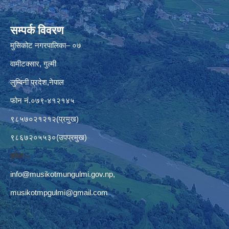
सम्पर्क विवरण
मुसिकोट नगरपालिका– ०७
वामीटक्सार, गुल्मी
लुम्बिनी प्रदेश,नेपाल
फोन नं.०७९-४१२१४५
९८५७०२१२१२(प्रमुख)
९८६७२०५५३०(उपप्रमुख)
इमेलः–
info@musikotmungulmi.gov.np
,
musikotmpgulmi@gmail.com