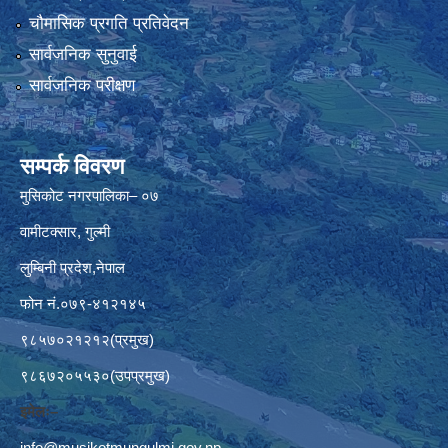
चौमासिक प्रगति प्रतिवेदन
सार्वजनिक सुनुवाई
सार्वजनिक परीक्षण
सम्पर्क विवरण
मुसिकोट नगरपालिका– ०७
वामीटक्सार, गुल्मी
लुम्बिनी प्रदेश,नेपाल
फोन नं.०७९-४१२१४५
९८५७०२१२१२(प्रमुख)
९८६७२०५५३०(उपप्रमुख)
इमेलः–
info@musikotmungulmi.gov.np
,