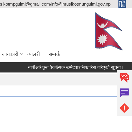
sikotmpgulmi@gmail.com/info@musikotmungulmi.gov.np
ा जानकारी
ग्यालरी
सम्पर्क
नापीअधिकृत वैकल्पिक उम्मेदवारसिफारिस गरिएको सूचना।
कवाड