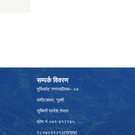
सम्पर्क विवरण
मुसिकोट नगरपालिका– ०७
वामीटक्सार, गुल्मी
लुम्बिनी प्रदेश,नेपाल
फोन नं.०७९-४१२१४५
९८५७०२१२१२(प्रमुख)