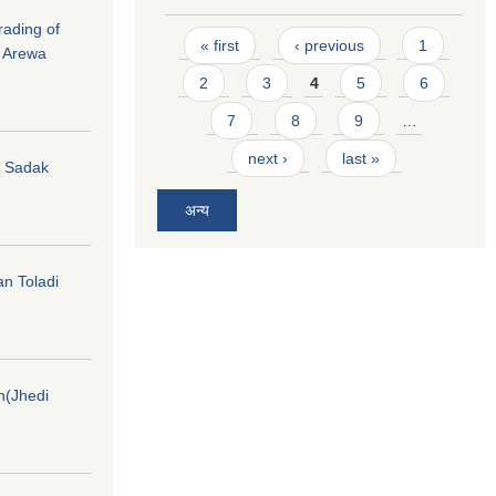
rading of
Pages
« first
‹ previous
1
i Arewa
2
3
4
5
6
7
8
9
…
next ›
last »
hi Sadak
अन्य
an Toladi
on(Jhedi