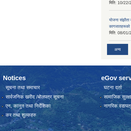
मिति:
10/22/
याेजना संझाैता
कागजातहरूकाे
मिति:
08/01/
अन्य
Notices
eGov serv
सूचना तथा समाचार
घटना दर्ता
सार्वजनिक खरीद /बोलपत्र सूचना
सामाजिक सुरक्ष
एन, कानुन तथा निर्देशिका
नागरिक वडापत्
कर तथा शुल्कहरु