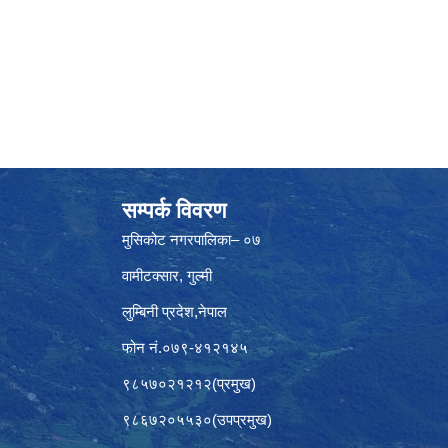
सम्पर्क विवरण
मुसिकोट नगरपालिका– ०७
वामीटक्सार, गुल्मी
लुम्बिनी प्रदेश,नेपाल
फोन नं.०७९-४१२१४५
९८५७०२१२१२(प्रमुख)
९८६७२०५५३०(उपप्रमुख)