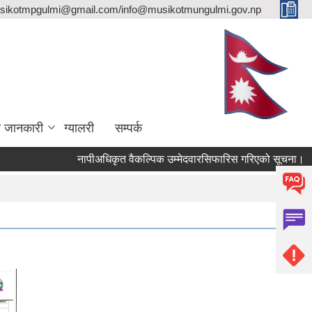
sikotmpgulmi@gmail.com/info@musikotmungulmi.gov.np
ा जानकारी
ग्यालरी
सम्पर्क
नापीअधिकृत वैकल्पिक उम्मेदवारसिफारिस गरिएको सूचना।
कवा