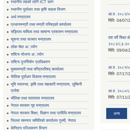
स्थानीय तहको लागि ICT ब्लग
स्थानीय पूर्वाधार तथा कृषि सडक विभाग
आ.व. २०८२/०८
अर्थ मन्त्रालय
मिति:
04/07/
प्रधानमन्त्री तथा मन्त्री परिषद्काे कार्यालय
संङ्घिय मामिला तथा सामान्य प्रशासन मन्त्रालय
दश वर्षे शिक्षा 
सूचना तथा सञ्चार मन्त्रालय
२०८२/८३-२०
लाेक सेवा अायाेग
मिति:
09/04/
राष्टिय याेजना अायाेग
राष्टिय पुनर्निर्माण प्राधिकरण
आ.व. २०८१/०८
मुख्यमन्त्री तथा मन्त्रिपरिषद् कार्यालय
मिति:
07/17/
भैातिक पूर्वाधार विकास मन्त्रालय
भूमि व्यवस्था, कृषि तथा सहकारी मन्त्रालय, लु्म्बिनी
प्रदेश
आ.व. २०८०/८
मिति:
07/11/
भाैतिक तथा यातायात मन्त्रालय
नेपाल सरकार गृह मन्त्रालय
नेपाल सरकार शिक्षा, विज्ञान तथा प्रविधि मन्त्रालय
अन्य
जिल्ला समन्वय समितिको कार्यालय गुल्मी, नेपाल
केन्द्रिय पञ्जिकरण विभाग