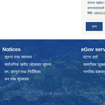
याेजना संझाैता
कागजातहरूकाे
मिति:
08/01/
अन्य
Notices
eGov serv
सूचना तथा समाचार
घटना दर्ता
सार्वजनिक खरीद /बोलपत्र सूचना
सामाजिक सुरक्ष
एन, कानुन तथा निर्देशिका
नागरिक वडापत्
कर तथा शुल्कहरु