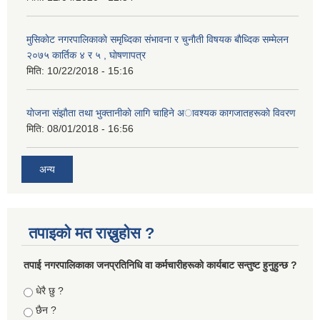
मुसिकाेट नगरपालिकाकाे समृध्दिका संभावना र चुनाैती विषयक बाैध्दिक सम्मेलन
२०७५ कार्तिक ४ र ५ , घाेषणापत्र
मिति:
10/22/2018 - 15:16
याेजना संझाैता तथा भुक्तानीकाे लागि चाहिने अावश्यक कागजातहरूकाे विवरण
मिति:
08/01/2018 - 16:56
अन्य
तपाइको मत राख्नुहोस ?
तपा‌ई नगरपालिकाका जनप्रतिनिधि वा कर्मचारीहरूकाे कार्यबाट सन्तुष्ट हुनुहुन्छ ?
Choices
धेरै छु ?
छैन ?