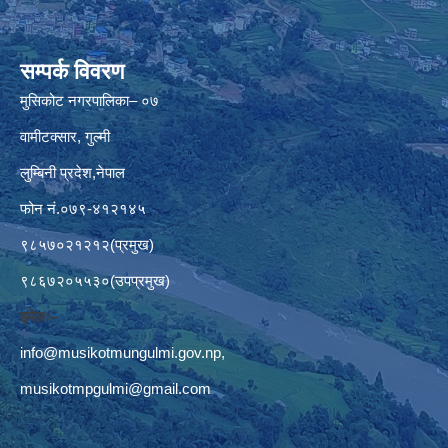
सम्पर्क विवरण
मुसिकोट नगरपालिका– ०७
वामीटक्सार, गुल्मी
लुम्बिनी प्रदेश,नेपाल
फोन नं.०७९-४१२१४५
९८५७०२१२१२(प्रमुख)
९८६७२०५५३०(उपप्रमुख)
इमेलः–
info@musikotmungulmi.gov.np
,
musikotmpgulmi@gmail.com