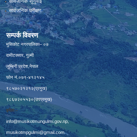
सार्वजनिक सुनुवाई
सार्वजनिक परीक्षण
सम्पर्क विवरण
मुसिकोट नगरपालिका– ०७
वामीटक्सार, गुल्मी
लुम्बिनी प्रदेश,नेपाल
फोन नं.०७९-४१२१४५
९८५७०२१२१२(प्रमुख)
९८६७२०५५३०(उपप्रमुख)
इमेलः–
info@musikotmungulmi.gov.np
,
musikotmpgulmi@gmail.com