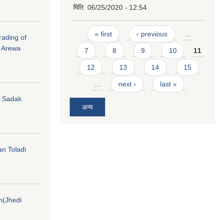
मिति:
06/25/2020 - 12:54
Pages
« first
‹ previous
…
rading of
i Arewa
7
8
9
10
11
12
13
14
15
…
next ›
last »
hi Sadak
अन्य
an Toladi
on(Jhedi