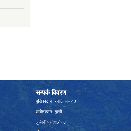
सम्पर्क विवरण
मुसिकोट नगरपालिका– ०७
वामीटक्सार, गुल्मी
लुम्बिनी प्रदेश,नेपाल