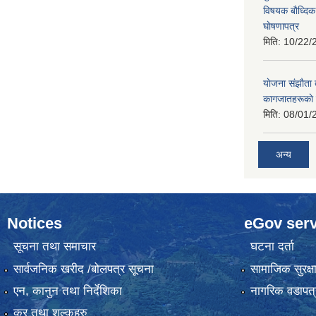
विषयक बाैध्दि
घाेषणापत्र
मिति:
10/22/
याेजना संझाैता
कागजातहरूकाे
मिति:
08/01/
अन्य
Notices
eGov serv
सूचना तथा समाचार
घटना दर्ता
सार्वजनिक खरीद /बोलपत्र सूचना
सामाजिक सुरक्ष
एन, कानुन तथा निर्देशिका
नागरिक वडापत्
कर तथा शुल्कहरु