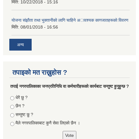
मिति:
10/22/2018 - 15:16
याेजना संझाैता तथा भुक्तानीकाे लागि चाहिने अावश्यक कागजातहरूकाे विवरण
मिति:
08/01/2018 - 16:56
अन्य
तपाइको मत राख्नुहोस ?
तपा‌ई नगरपालिकाका जनप्रतिनिधि वा कर्मचारीहरूकाे कार्यबाट सन्तुष्ट हुनुहुन्छ ?
Choices
धेरै छु ?
छैन ?
सन्तुष्ट छु ?
मैले नगरपालिकाबाट कुनै सेवा लिएकाे छैन ।