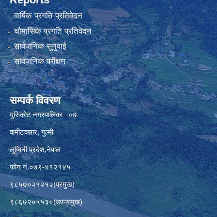
वार्षिक प्रगति प्रतिवेदन
चौमासिक प्रगति प्रतिवेदन
सार्वजनिक सुनुवाई
सार्वजनिक परीक्षण
सम्पर्क विवरण
मुसिकोट नगरपालिका– ०७
वामीटक्सार, गुल्मी
लुम्बिनी प्रदेश,नेपाल
फोन नं.०७९-४१२१४५
९८५७०२१२१२(प्रमुख)
९८६७२०५५३०(उपप्रमुख)