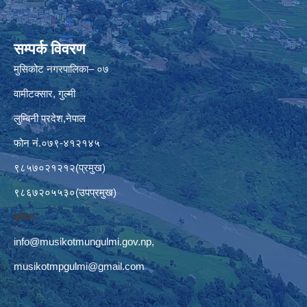
सम्पर्क विवरण
मुसिकोट नगरपालिका– ०७
वामीटक्सार, गुल्मी
लुम्बिनी प्रदेश,नेपाल
फोन नं.०७९-४१२१४५
९८५७०२१२१२(प्रमुख)
९८६७२०५५३०(उपप्रमुख)
इमेलः–
info@musikotmungulmi.gov.np
,
musikotmpgulmi@gmail.com