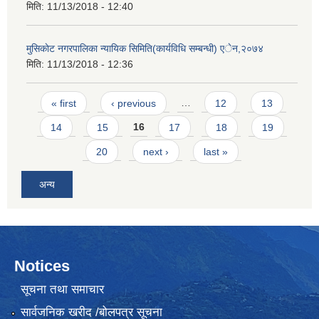
मिति:
11/13/2018 - 12:40
मुसिकाेट नगरपालिका न्यायिक सिमिति(कार्यविधि सम्बन्धी) एेन,२०७४
मिति:
11/13/2018 - 12:36
Pages
« first
‹ previous
…
12
13
14
15
16
17
18
19
20
next ›
last »
अन्य
Notices
सूचना तथा समाचार
सार्वजनिक खरीद /बोलपत्र सूचना