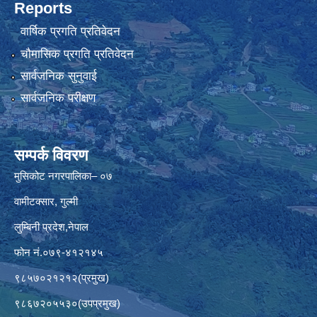
Reports
वार्षिक प्रगति प्रतिवेदन
चौमासिक प्रगति प्रतिवेदन
सार्वजनिक सुनुवाई
सार्वजनिक परीक्षण
सम्पर्क विवरण
मुसिकोट नगरपालिका– ०७
वामीटक्सार, गुल्मी
लुम्बिनी प्रदेश,नेपाल
फोन नं.०७९-४१२१४५
९८५७०२१२१२(प्रमुख)
९८६७२०५५३०(उपप्रमुख)