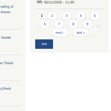
मिति:
06/11/2026 - 11:09
rading of
i Arewa
Pages
1
2
3
4
5
6
7
8
9
…
next ›
last »
hi Sadak
अन्य
an Toladi
on(Jhedi