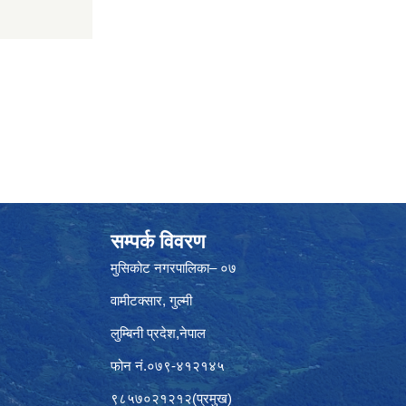
सम्पर्क विवरण
मुसिकोट नगरपालिका– ०७
वामीटक्सार, गुल्मी
लुम्बिनी प्रदेश,नेपाल
फोन नं.०७९-४१२१४५
९८५७०२१२१२(प्रमुख)