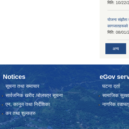
मिति:
10/22/
याेजना संझाैता
कागजातहरूकाे
मिति:
08/01/
अन्य
Notices
eGov serv
सूचना तथा समाचार
घटना दर्ता
सार्वजनिक खरीद /बोलपत्र सूचना
सामाजिक सुरक्ष
एन, कानुन तथा निर्देशिका
नागरिक वडापत्
कर तथा शुल्कहरु