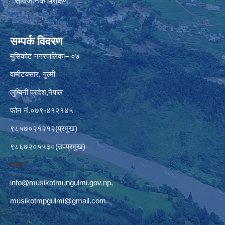
सार्वजनिक परीक्षण
सम्पर्क विवरण
मुसिकोट नगरपालिका– ०७
वामीटक्सार, गुल्मी
लुम्बिनी प्रदेश,नेपाल
फोन नं.०७९-४१२१४५
९८५७०२१२१२(प्रमुख)
९८६७२०५५३०(उपप्रमुख)
इमेलः–
info@musikotmungulmi.gov.np
,
musikotmpgulmi@gmail.com