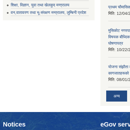
शिक्षा, विज्ञान, युवा तथा खेलकुद मन्‍‍त्रालय
प्रथम चाैमासि
वन,वातावरण तथा भू-संरक्षण मन्त्रालय, लुम्बिनी प्रदेश
मिति:
12/04/
मुसिकाेट नगरपा
विषयक बाैध्दि
घाेषणापत्र
मिति:
10/22/
याेजना संझाैता
कागजातहरूकाे
मिति:
08/01/
अन्य
Notices
eGov serv