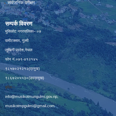
सार्वजनिक परीक्षण
सम्पर्क विवरण
मुसिकोट नगरपालिका– ०७
वामीटक्सार, गुल्मी
लुम्बिनी प्रदेश,नेपाल
फोन नं.०७९-४१२१४५
९८५७०२१२१२(प्रमुख)
९८६७२०५५३०(उपप्रमुख)
इमेलः–
info@musikotmungulmi.gov.np
,
musikotmpgulmi@gmail.com