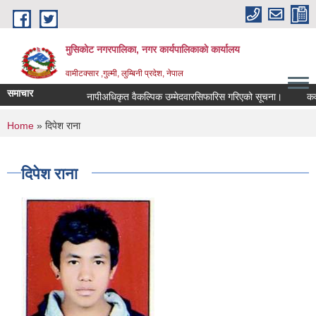
Skip to main content
मुसिकोट नगरपालिका, नगर कार्यपालिकाकाे कार्यालय
वामीटक्सार ,गुल्मी, लुम्बिनी प्रदेश, नेपाल
समाचार
नापीअधिकृत वैकल्पिक उम्मेदवारसिफारिस गरिएको सूचना।
कवाडी कर
You are here
Home
» दिपेश राना
दिपेश राना