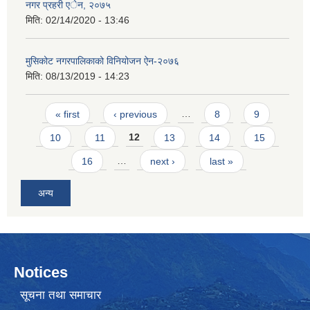
नगर प्रहरी एेन, २०७५
मिति:
02/14/2020 - 13:46
मुसिकोट नगरपालिकाको विनियोजन ऐन-२०७६
मिति:
08/13/2019 - 14:23
Pages
« first
‹ previous
…
8
9
10
11
12
13
14
15
16
…
next ›
last »
अन्य
Notices
सूचना तथा समाचार