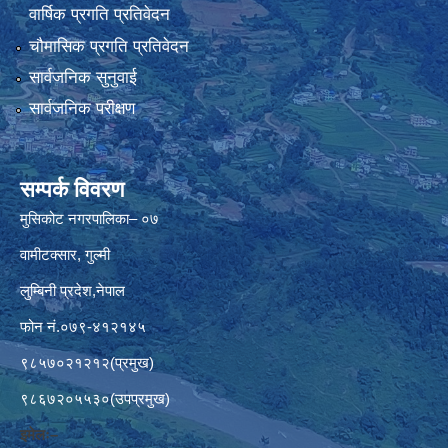
वार्षिक प्रगति प्रतिवेदन
चौमासिक प्रगति प्रतिवेदन
सार्वजनिक सुनुवाई
सार्वजनिक परीक्षण
सम्पर्क विवरण
मुसिकोट नगरपालिका– ०७
वामीटक्सार, गुल्मी
लुम्बिनी प्रदेश,नेपाल
फोन नं.०७९-४१२१४५
९८५७०२१२१२(प्रमुख)
९८६७२०५५३०(उपप्रमुख)
इमेलः–