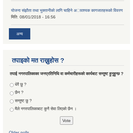
याेजना संझाैता तथा भुक्तानीकाे लागि चाहिने अावश्यक कागजातहरूकाे विवरण
मिति:
08/01/2018 - 16:56
अन्य
तपाइको मत राख्नुहोस ?
तपा‌ई नगरपालिकाका जनप्रतिनिधि वा कर्मचारीहरूकाे कार्यबाट सन्तुष्ट हुनुहुन्छ ?
Choices
धेरै छु ?
छैन ?
सन्तुष्ट छु ?
मैले नगरपालिकाबाट कुनै सेवा लिएकाे छैन ।
Older polls