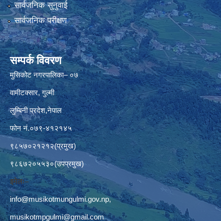
सार्वजनिक सुनुवाई
सार्वजनिक परीक्षण
सम्पर्क विवरण
मुसिकोट नगरपालिका– ०७
वामीटक्सार, गुल्मी
लुम्बिनी प्रदेश,नेपाल
फोन नं.०७९-४१२१४५
९८५७०२१२१२(प्रमुख)
९८६७२०५५३०(उपप्रमुख)
इमेलः–
info@musikotmungulmi.gov.np
,
musikotmpgulmi@gmail.com