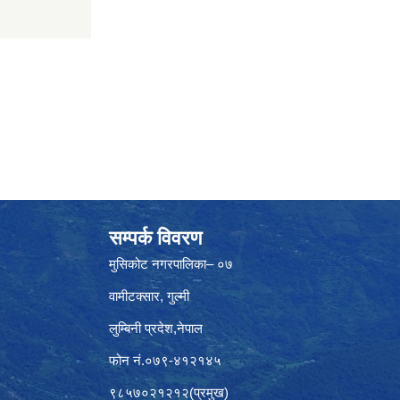
सम्पर्क विवरण
मुसिकोट नगरपालिका– ०७
वामीटक्सार, गुल्मी
लुम्बिनी प्रदेश,नेपाल
फोन नं.०७९-४१२१४५
९८५७०२१२१२(प्रमुख)