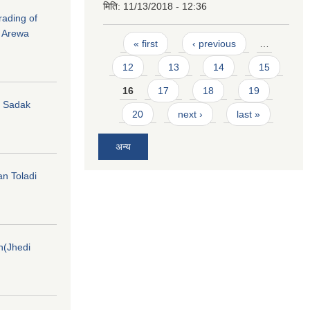
मिति:
11/13/2018 - 12:36
rading of
i Arewa
Pages
« first
‹ previous
…
12
13
14
15
16
17
18
19
hi Sadak
20
next ›
last »
अन्य
an Toladi
on(Jhedi