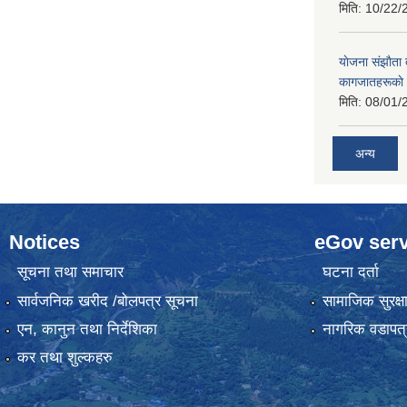
मिति:
10/22/
याेजना संझाैता
कागजातहरूकाे
मिति:
08/01/
अन्य
Notices
eGov serv
सूचना तथा समाचार
घटना दर्ता
सार्वजनिक खरीद /बोलपत्र सूचना
सामाजिक सुरक्ष
एन, कानुन तथा निर्देशिका
नागरिक वडापत्
कर तथा शुल्कहरु