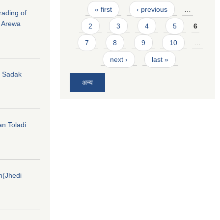
Pages
« first
‹ previous
…
rading of
i Arewa
2
3
4
5
6
7
8
9
10
…
next ›
last »
hi Sadak
अन्य
an Toladi
on(Jhedi