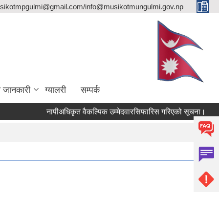
sikotmpgulmi@gmail.com/info@musikotmungulmi.gov.np
ा जानकारी
ग्यालरी
सम्पर्क
नापीअधिकृत वैकल्पिक उम्मेदवारसिफारिस गरिएको सूचना।
कवाड