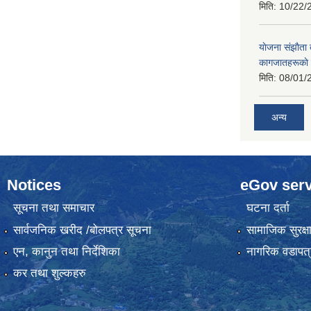
मिति:
10/22/
याेजना संझाैता
कागजातहरूकाे
मिति:
08/01/
अन्य
Notices
eGov serv
सूचना तथा समाचार
घटना दर्ता
सार्वजनिक खरीद /बोलपत्र सूचना
सामाजिक सुरक्ष
एन, कानुन तथा निर्देशिका
नागरिक वडापत्
कर तथा शुल्कहरु