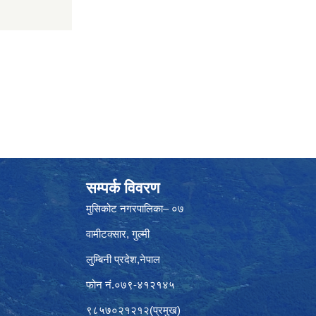
सम्पर्क विवरण
मुसिकोट नगरपालिका– ०७
वामीटक्सार, गुल्मी
लुम्बिनी प्रदेश,नेपाल
फोन नं.०७९-४१२१४५
९८५७०२१२१२(प्रमुख)