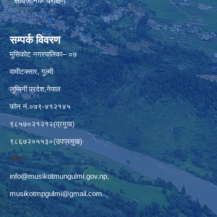
सार्वजनिक परीक्षण
सम्पर्क विवरण
मुसिकोट नगरपालिका– ०७
वामीटक्सार, गुल्मी
लुम्बिनी प्रदेश,नेपाल
फोन नं.०७९-४१२१४५
९८५७०२१२१२(प्रमुख)
९८६७२०५५३०(उपप्रमुख)
इमेलः–
info@musikotmungulmi.gov.np
,
musikotmpgulmi@gmail.com