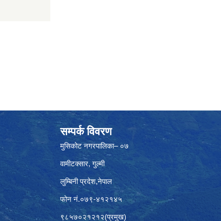
सम्पर्क विवरण
मुसिकोट नगरपालिका– ०७
वामीटक्सार, गुल्मी
लुम्बिनी प्रदेश,नेपाल
फोन नं.०७९-४१२१४५
९८५७०२१२१२(प्रमुख)