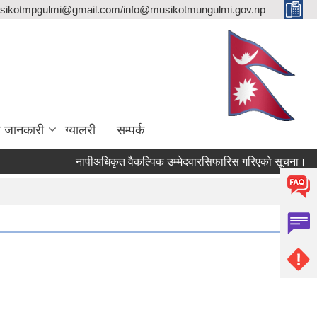
sikotmpgulmi@gmail.com/info@musikotmungulmi.gov.np
ा जानकारी
ग्यालरी
सम्पर्क
नापीअधिकृत वैकल्पिक उम्मेदवारसिफारिस गरिएको सूचना।
कव