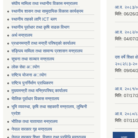
संघीय मामिला तथा स्थानीय विकास मन्त्रालय
आ.व. २०८३/०८
स्थानीय शासन तथा सामुदायिक विकास कार्यक्रम
मिति:
06/26/
स्थानीय तहको लागि ICT ब्लग
स्थानीय पूर्वाधार तथा कृषि सडक विभाग
आ.व. २०८२/०८
अर्थ मन्त्रालय
मिति:
04/07/
प्रधानमन्त्री तथा मन्त्री परिषद्काे कार्यालय
संङ्घिय मामिला तथा सामान्य प्रशासन मन्त्रालय
दश वर्षे शिक्षा 
सूचना तथा सञ्चार मन्त्रालय
२०८२/८३-२०
लाेक सेवा अायाेग
मिति:
09/04/
राष्टिय याेजना अायाेग
राष्टिय पुनर्निर्माण प्राधिकरण
आ.व. २०८१/०८
मुख्यमन्त्री तथा मन्त्रिपरिषद् कार्यालय
मिति:
07/17/
भैातिक पूर्वाधार विकास मन्त्रालय
भूमि व्यवस्था, कृषि तथा सहकारी मन्त्रालय, लु्म्बिनी
प्रदेश
आ.व. २०८०/८
मिति:
07/11/
भाैतिक तथा यातायात मन्त्रालय
नेपाल सरकार गृह मन्त्रालय
नेपाल सरकार शिक्षा, विज्ञान तथा प्रविधि मन्त्रालय
अन्य