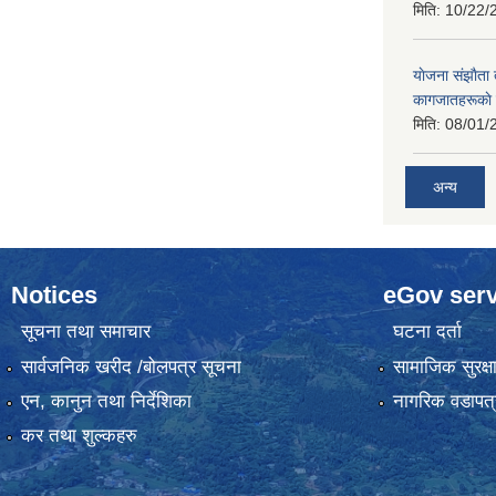
मिति:
10/22/
याेजना संझाैता
कागजातहरूकाे
मिति:
08/01/
अन्य
Notices
eGov serv
सूचना तथा समाचार
घटना दर्ता
सार्वजनिक खरीद /बोलपत्र सूचना
सामाजिक सुरक्ष
एन, कानुन तथा निर्देशिका
नागरिक वडापत्
कर तथा शुल्कहरु