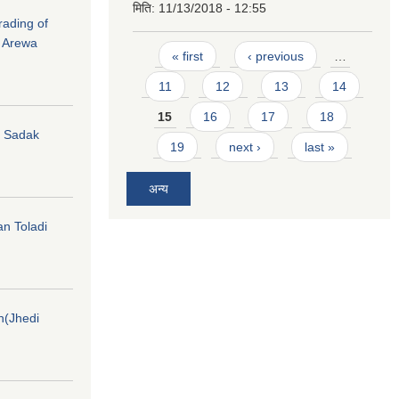
मिति:
11/13/2018 - 12:55
rading of
i Arewa
Pages
« first
‹ previous
…
11
12
13
14
15
16
17
18
hi Sadak
19
next ›
last »
अन्य
an Toladi
on(Jhedi