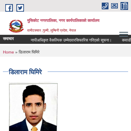
Skip to main content
मुसिकोट नगरपालिका, नगर कार्यपालिकाकाे कार्यालय
वामीटक्सार ,गुल्मी, लुम्बिनी प्रदेश, नेपाल
समाचार
नापीअधिकृत वैकल्पिक उम्मेदवारसिफारिस गरिएको सूचना।
कवाडी करको 
You are here
Home
» डिलाराम घिमिरे
डिलाराम घिमिरे