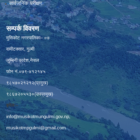
सार्वजनिक परीक्षण
सम्पर्क विवरण
मुसिकोट नगरपालिका– ०७
वामीटक्सार, गुल्मी
लुम्बिनी प्रदेश,नेपाल
फोन नं.०७९-४१२१४५
९८५७०२१२१२(प्रमुख)
९८६७२०५५३०(उपप्रमुख)
इमेलः–
info@musikotmungulmi.gov.np
,
musikotmpgulmi@gmail.com