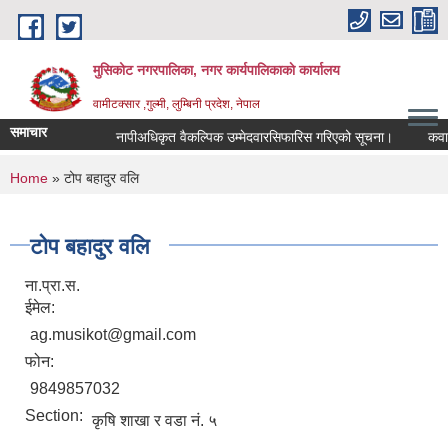
Skip to main content
मुसिकोट नगरपालिका, नगर कार्यपालिकाकाे कार्यालय
वामीटक्सार ,गुल्मी, लुम्बिनी प्रदेश, नेपाल
समाचार
नापीअधिकृत वैकल्पिक उम्मेदवारसिफारिस गरिएको सूचना।
कवाडी करक
You are here
Home
» टोप बहादुर वलि
टोप बहादुर वलि
ना.प्रा.स.
ईमेल:
ag.musikot@gmail.com
फोन:
9849857032
Section:
कृषि शाखा र वडा नं. ५