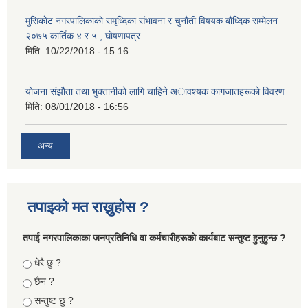
मुसिकाेट नगरपालिकाकाे समृध्दिका संभावना र चुनाैती विषयक बाैध्दिक सम्मेलन
२०७५ कार्तिक ४ र ५ , घाेषणापत्र
मिति:
10/22/2018 - 15:16
याेजना संझाैता तथा भुक्तानीकाे लागि चाहिने अावश्यक कागजातहरूकाे विवरण
मिति:
08/01/2018 - 16:56
अन्य
तपाइको मत राख्नुहोस ?
तपा‌ई नगरपालिकाका जनप्रतिनिधि वा कर्मचारीहरूकाे कार्यबाट सन्तुष्ट हुनुहुन्छ ?
Choices
धेरै छु ?
छैन ?
सन्तुष्ट छु ?