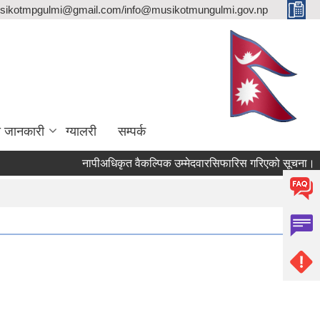
sikotmpgulmi@gmail.com/info@musikotmungulmi.gov.np
ा जानकारी
ग्यालरी
सम्पर्क
नापीअधिकृत वैकल्पिक उम्मेदवारसिफारिस गरिएको सूचना।
कव