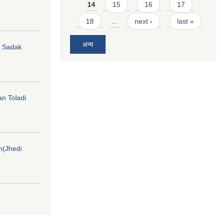
14
15
16
17
18
…
next ›
last »
अन्य
hi Sadak
an Toladi
on(Jhedi