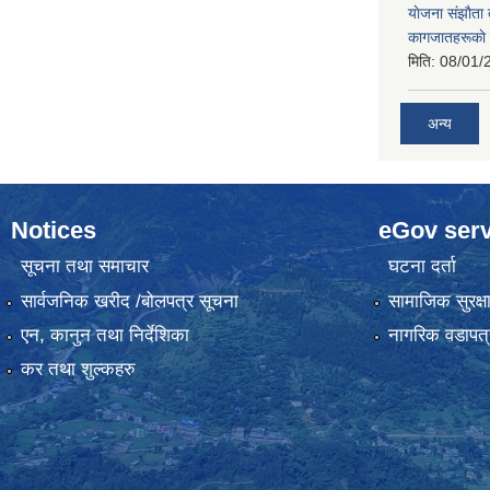
याेजना संझाैता
कागजातहरूकाे
मिति:
08/01/
अन्य
Notices
eGov serv
सूचना तथा समाचार
घटना दर्ता
सार्वजनिक खरीद /बोलपत्र सूचना
सामाजिक सुरक्ष
एन, कानुन तथा निर्देशिका
नागरिक वडापत्
कर तथा शुल्कहरु