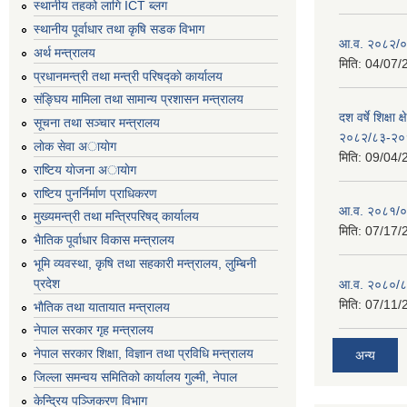
स्थानीय तहको लागि ICT ब्लग
स्थानीय पूर्वाधार तथा कृषि सडक विभाग
आ.व. २०८२/०८
अर्थ मन्त्रालय
मिति:
04/07/
प्रधानमन्त्री तथा मन्त्री परिषद्काे कार्यालय
संङ्घिय मामिला तथा सामान्य प्रशासन मन्त्रालय
दश वर्षे शिक्षा 
सूचना तथा सञ्चार मन्त्रालय
२०८२/८३-२०
लाेक सेवा अायाेग
मिति:
09/04/
राष्टिय याेजना अायाेग
राष्टिय पुनर्निर्माण प्राधिकरण
आ.व. २०८१/०८
मुख्यमन्त्री तथा मन्त्रिपरिषद् कार्यालय
मिति:
07/17/
भैातिक पूर्वाधार विकास मन्त्रालय
भूमि व्यवस्था, कृषि तथा सहकारी मन्त्रालय, लु्म्बिनी
प्रदेश
आ.व. २०८०/८
मिति:
07/11/
भाैतिक तथा यातायात मन्त्रालय
नेपाल सरकार गृह मन्त्रालय
नेपाल सरकार शिक्षा, विज्ञान तथा प्रविधि मन्त्रालय
अन्य
जिल्ला समन्वय समितिको कार्यालय गुल्मी, नेपाल
केन्द्रिय पञ्जिकरण विभाग