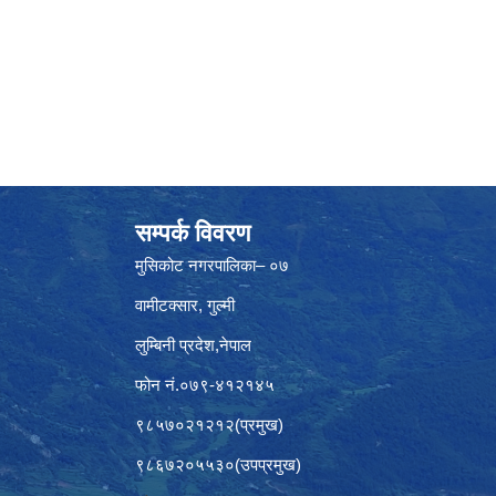
सम्पर्क विवरण
मुसिकोट नगरपालिका– ०७
वामीटक्सार, गुल्मी
लुम्बिनी प्रदेश,नेपाल
फोन नं.०७९-४१२१४५
९८५७०२१२१२(प्रमुख)
९८६७२०५५३०(उपप्रमुख)