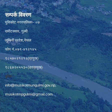
सम्पर्क विवरण
मुसिकोट नगरपालिका– ०७
वामीटक्सार, गुल्मी
लुम्बिनी प्रदेश,नेपाल
फोन नं.०७९-४१२१४५
९८५७०२१२१२(प्रमुख)
९८६७२०५५३०(उपप्रमुख)
इमेलः–
info@musikotmungulmi.gov.np
,
musikotmpgulmi@gmail.com