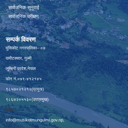
सार्वजनिक सुनुवाई
सार्वजनिक परीक्षण
सम्पर्क विवरण
मुसिकोट नगरपालिका– ०७
वामीटक्सार, गुल्मी
लुम्बिनी प्रदेश,नेपाल
फोन नं.०७९-४१२१४५
९८५७०२१२१२(प्रमुख)
९८६७२०५५३०(उपप्रमुख)
इमेलः–
info@musikotmungulmi.gov.np
,