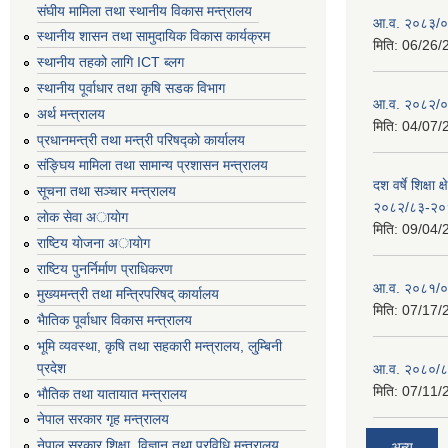
संघीय मामिला तथा स्थानीय विकास मन्त्रालय
आ.व. २०८३/०८
स्थानीय शासन तथा सामुदायिक विकास कार्यक्रम
मिति:
06/26/
स्थानीय तहको लागि ICT ब्लग
स्थानीय पूर्वाधार तथा कृषि सडक विभाग
आ.व. २०८२/०८
अर्थ मन्त्रालय
मिति:
04/07/
प्रधानमन्त्री तथा मन्त्री परिषद्काे कार्यालय
संङ्घिय मामिला तथा सामान्य प्रशासन मन्त्रालय
दश वर्षे शिक्षा 
सूचना तथा सञ्चार मन्त्रालय
२०८२/८३-२०
लाेक सेवा अायाेग
मिति:
09/04/
राष्टिय याेजना अायाेग
राष्टिय पुनर्निर्माण प्राधिकरण
आ.व. २०८१/०८
मुख्यमन्त्री तथा मन्त्रिपरिषद् कार्यालय
मिति:
07/17/
भैातिक पूर्वाधार विकास मन्त्रालय
भूमि व्यवस्था, कृषि तथा सहकारी मन्त्रालय, लु्म्बिनी
प्रदेश
आ.व. २०८०/८
मिति:
07/11/
भाैतिक तथा यातायात मन्त्रालय
नेपाल सरकार गृह मन्त्रालय
नेपाल सरकार शिक्षा, विज्ञान तथा प्रविधि मन्त्रालय
अन्य