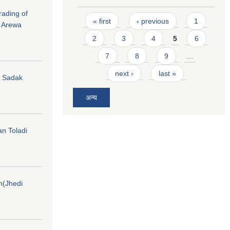
rading of
Pages
« first
‹ previous
1
i Arewa
2
3
4
5
6
7
8
9
…
next ›
last »
hi Sadak
अन्य
an Toladi
on(Jhedi