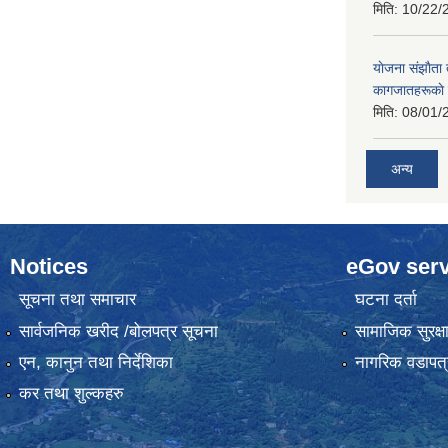
मिति:
10/22/
याेजना संझाैता
कागजातहरूकाे
मिति:
08/01/
अन्य
Notices
eGov serv
सूचना तथा समाचार
घटना दर्ता
सार्वजनिक खरीद /बोलपत्र सूचना
सामाजिक सुरक्ष
एन, कानुन तथा निर्देशिका
नागरिक वडापत्
कर तथा शुल्कहरु