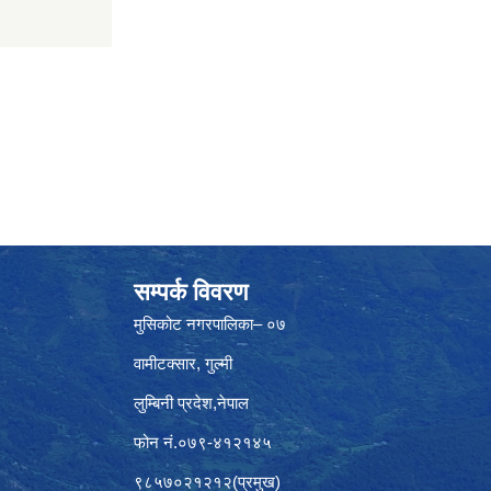
सम्पर्क विवरण
मुसिकोट नगरपालिका– ०७
वामीटक्सार, गुल्मी
लुम्बिनी प्रदेश,नेपाल
फोन नं.०७९-४१२१४५
९८५७०२१२१२(प्रमुख)