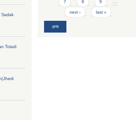
7
8
9
…
next ›
last »
hi Sadak
अन्य
an Toladi
on(Jhedi