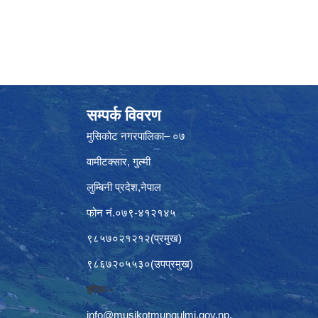
सम्पर्क विवरण
मुसिकोट नगरपालिका– ०७
वामीटक्सार, गुल्मी
लुम्बिनी प्रदेश,नेपाल
फोन नं.०७९-४१२१४५
९८५७०२१२१२(प्रमुख)
९८६७२०५५३०(उपप्रमुख)
इमेलः–
info@musikotmungulmi.gov.np
,