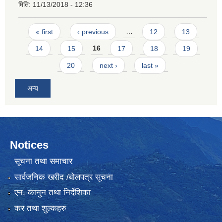
मिति:
11/13/2018 - 12:36
Pages
« first
‹ previous
…
12
13
14
15
16
17
18
19
20
next ›
last »
अन्य
Notices
सूचना तथा समाचार
सार्वजनिक खरीद /बोलपत्र सूचना
एन, कानुन तथा निर्देशिका
कर तथा शुल्कहरु