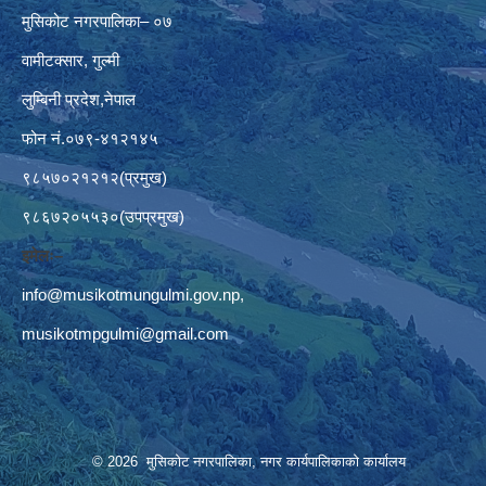
मुसिकोट नगरपालिका– ०७
वामीटक्सार, गुल्मी
लुम्बिनी प्रदेश,नेपाल
फोन नं.०७९-४१२१४५
९८५७०२१२१२(प्रमुख)
९८६७२०५५३०(उपप्रमुख)
इमेलः–
info@musikotmungulmi.gov.np
,
musikotmpgulmi@gmail.com
© 2026 मुसिकोट नगरपालिका, नगर कार्यपालिकाकाे कार्यालय