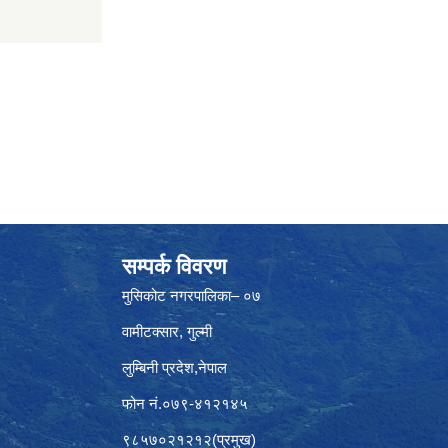
सम्पर्क विवरण
मुसिकोट नगरपालिका– ०७
वामीटक्सार, गुल्मी
लुम्बिनी प्रदेश,नेपाल
फोन नं.०७९-४१२१४५
९८५७०२१२१२(प्रमुख)