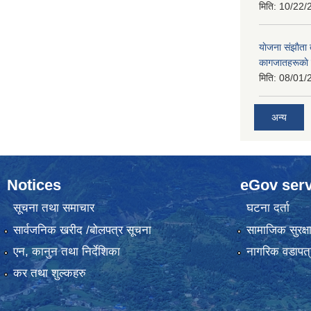
मिति:
10/22/
याेजना संझाैता
कागजातहरूकाे
मिति:
08/01/
अन्य
Notices
eGov serv
सूचना तथा समाचार
घटना दर्ता
सार्वजनिक खरीद /बोलपत्र सूचना
सामाजिक सुरक्ष
एन, कानुन तथा निर्देशिका
नागरिक वडापत्
कर तथा शुल्कहरु