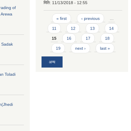
मिति:
11/13/2018 - 12:55
rading of
i Arewa
Pages
« first
‹ previous
…
11
12
13
14
15
16
17
18
hi Sadak
19
next ›
last »
अन्य
an Toladi
on(Jhedi