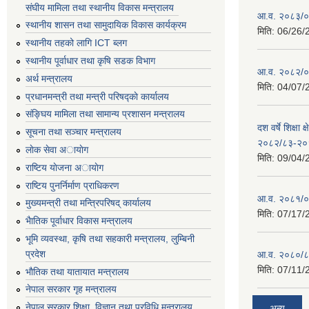
संघीय मामिला तथा स्थानीय विकास मन्त्रालय
आ.व. २०८३/०८
स्थानीय शासन तथा सामुदायिक विकास कार्यक्रम
मिति:
06/26/
स्थानीय तहको लागि ICT ब्लग
स्थानीय पूर्वाधार तथा कृषि सडक विभाग
आ.व. २०८२/०८
अर्थ मन्त्रालय
मिति:
04/07/
प्रधानमन्त्री तथा मन्त्री परिषद्काे कार्यालय
संङ्घिय मामिला तथा सामान्य प्रशासन मन्त्रालय
दश वर्षे शिक्षा 
सूचना तथा सञ्चार मन्त्रालय
२०८२/८३-२०
लाेक सेवा अायाेग
मिति:
09/04/
राष्टिय याेजना अायाेग
राष्टिय पुनर्निर्माण प्राधिकरण
आ.व. २०८१/०८
मुख्यमन्त्री तथा मन्त्रिपरिषद् कार्यालय
मिति:
07/17/
भैातिक पूर्वाधार विकास मन्त्रालय
भूमि व्यवस्था, कृषि तथा सहकारी मन्त्रालय, लु्म्बिनी
प्रदेश
आ.व. २०८०/८
मिति:
07/11/
भाैतिक तथा यातायात मन्त्रालय
नेपाल सरकार गृह मन्त्रालय
नेपाल सरकार शिक्षा, विज्ञान तथा प्रविधि मन्त्रालय
अन्य