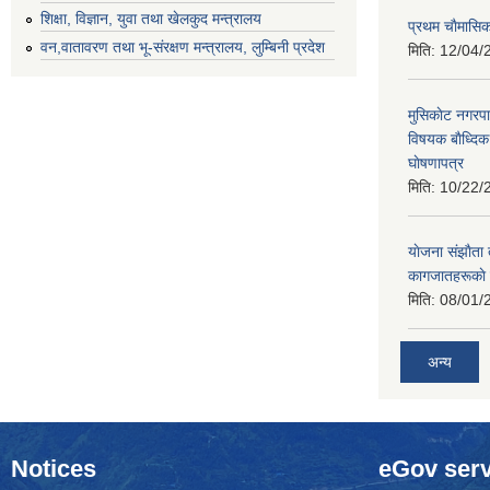
शिक्षा, विज्ञान, युवा तथा खेलकुद मन्‍‍त्रालय
प्रथम चाैमासि
वन,वातावरण तथा भू-संरक्षण मन्त्रालय, लुम्बिनी प्रदेश
मिति:
12/04/
मुसिकाेट नगरपा
विषयक बाैध्दि
घाेषणापत्र
मिति:
10/22/
याेजना संझाैता
कागजातहरूकाे
मिति:
08/01/
अन्य
Notices
eGov serv