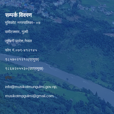
सम्पर्क विवरण
मुसिकोट नगरपालिका– ०७
वामीटक्सार, गुल्मी
लुम्बिनी प्रदेश,नेपाल
फोन नं.०७९-४१२१४५
९८५७०२१२१२(प्रमुख)
९८६७२०५५३०(उपप्रमुख)
इमेलः–
info@musikotmungulmi.gov.np
,
musikotmpgulmi@gmail.com