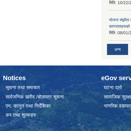
मिति:
10/22/
याेजना संझाैता
कागजातहरूकाे
मिति:
08/01/
अन्य
Notices
eGov serv
सूचना तथा समाचार
घटना दर्ता
सार्वजनिक खरीद /बोलपत्र सूचना
सामाजिक सुरक्ष
एन, कानुन तथा निर्देशिका
नागरिक वडापत्
कर तथा शुल्कहरु