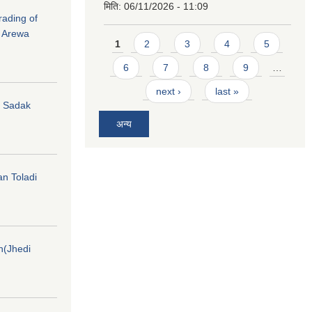
मिति:
06/11/2026 - 11:09
rading of
i Arewa
Pages
1
2
3
4
5
6
7
8
9
…
next ›
last »
hi Sadak
अन्य
an Toladi
on(Jhedi