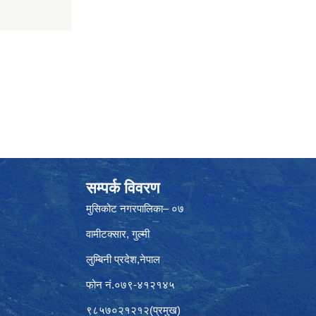
सम्पर्क विवरण
मुसिकोट नगरपालिका– ०७
वामीटक्सार, गुल्मी
लुम्बिनी प्रदेश,नेपाल
फोन नं.०७९-४१२१४५
९८५७०२१२१२(प्रमुख)