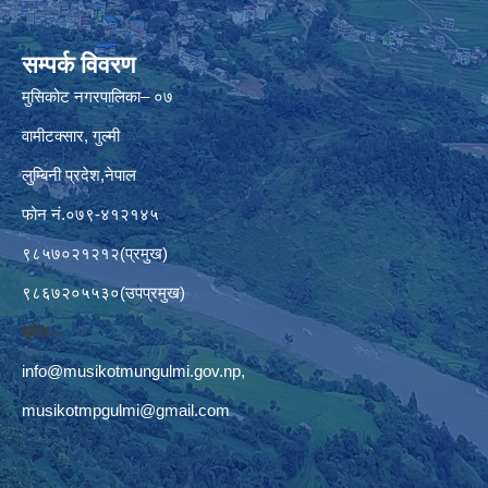
सम्पर्क विवरण
मुसिकोट नगरपालिका– ०७
वामीटक्सार, गुल्मी
लुम्बिनी प्रदेश,नेपाल
फोन नं.०७९-४१२१४५
९८५७०२१२१२(प्रमुख)
९८६७२०५५३०(उपप्रमुख)
इमेलः–
info@musikotmungulmi.gov.np
,
musikotmpgulmi@gmail.com