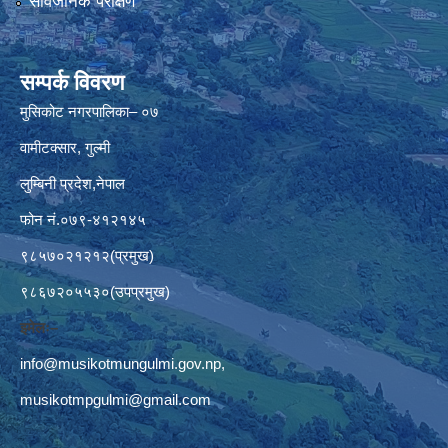
सार्वजनिक परीक्षण
सम्पर्क विवरण
मुसिकोट नगरपालिका– ०७
वामीटक्सार, गुल्मी
लुम्बिनी प्रदेश,नेपाल
फोन नं.०७९-४१२१४५
९८५७०२१२१२(प्रमुख)
९८६७२०५५३०(उपप्रमुख)
इमेलः–
info@musikotmungulmi.gov.np
,
musikotmpgulmi@gmail.com