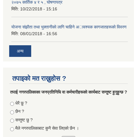
२०७५ कार्तिक ४ र ५ , घाेषणापत्र
मिति:
10/22/2018 - 15:16
याेजना संझाैता तथा भुक्तानीकाे लागि चाहिने अावश्यक कागजातहरूकाे विवरण
मिति:
08/01/2018 - 16:56
अन्य
तपाइको मत राख्नुहोस ?
तपा‌ई नगरपालिकाका जनप्रतिनिधि वा कर्मचारीहरूकाे कार्यबाट सन्तुष्ट हुनुहुन्छ ?
Choices
धेरै छु ?
छैन ?
सन्तुष्ट छु ?
मैले नगरपालिकाबाट कुनै सेवा लिएकाे छैन ।