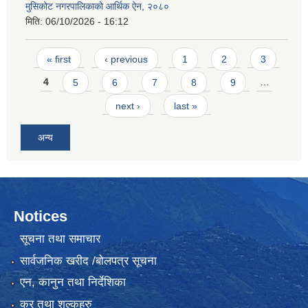
मुसिकोट नगरपालिकाको आर्थिक ऐन, २०८०
मिति:
06/10/2026 - 16:12
Pages
« first
‹ previous
1
2
3
4
5
6
7
8
9
…
next ›
last »
अन्य
Notices
सूचना तथा समाचार
सार्वजनिक खरीद /बोलपत्र सूचना
एन, कानुन तथा निर्देशिका
कर तथा शुल्कहरु