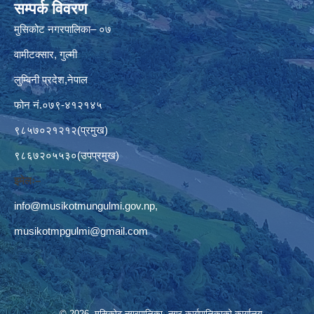
सम्पर्क विवरण
मुसिकोट नगरपालिका– ०७
वामीटक्सार, गुल्मी
लुम्बिनी प्रदेश,नेपाल
फोन नं.०७९-४१२१४५
९८५७०२१२१२(प्रमुख)
९८६७२०५५३०(उपप्रमुख)
इमेलः–
info@musikotmungulmi.gov.np
,
musikotmpgulmi@gmail.com
© 2026 मुसिकोट नगरपालिका, नगर कार्यपालिकाकाे कार्यालय