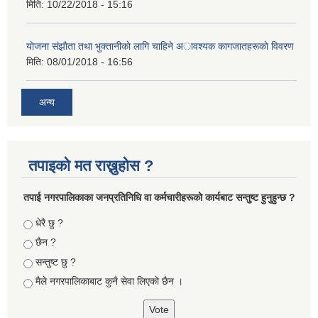
मिति:
10/22/2018 - 15:16
याेजना संझाैता तथा भुक्तानीकाे लागि चाहिने अावश्यक कागजातहरूकाे विवरण
मिति:
08/01/2018 - 16:56
अन्य
तपाइको मत राख्नुहोस ?
तपा‌ई नगरपालिकाका जनप्रतिनिधि वा कर्मचारीहरूकाे कार्यबाट सन्तुष्ट हुनुहुन्छ ?
Choices
धेरै छु ?
छैन ?
सन्तुष्ट छु ?
मैले नगरपालिकाबाट कुनै सेवा लिएकाे छैन ।