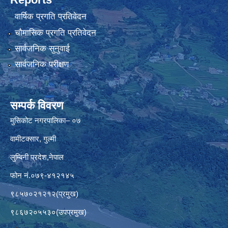
वार्षिक प्रगति प्रतिवेदन
चौमासिक प्रगति प्रतिवेदन
सार्वजनिक सुनुवाई
सार्वजनिक परीक्षण
सम्पर्क विवरण
मुसिकोट नगरपालिका– ०७
वामीटक्सार, गुल्मी
लुम्बिनी प्रदेश,नेपाल
फोन नं.०७९-४१२१४५
९८५७०२१२१२(प्रमुख)
९८६७२०५५३०(उपप्रमुख)